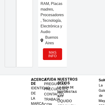
RAM
,
Placas
madres
,
Procesadores
,
Tecnología,
Electrónica y
Audio
Buenos
Aires
MAS
INFO
ACERCA
AYUDA
NUESTROS
SoI
SITIOS
DE
PREGUNTAS
La
LA GUÍA DE
IDENTIDAD
FRECUENTES
Guí
MAYORISTAS
DE
CONTACTO
de
APP
LA
TRABAJA
May
LIQUIDO
MARCA
CON