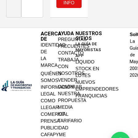
INFO
ACERCA
AYUDA
NUESTROS
SoI
SITIOS
DE
PREGUNTAS
La
LA GUÍA DE
IDENTIDAD
FRECUENTES
Guí
MAYORISTAS
DE
CONTACTO
de
APP
LA
TRABAJA
May
LIQUIDO
MARCA
CON
200
STOCK EN
NOSOTROS
QUIÉNES
202
LOTES
VENDER
SOMOS
NUEVOS
COMPRAR
INFORMACIÓN
EMPRENDEDORES
NUESTRA
LEGAL
FRANQUICIAS
PROPUESTA
COMO
MEDIA
LLEGAR
KIT
COMERCIAL
TARIFARIO
PRENSA
PUBLICIDAD
CAFAPYME