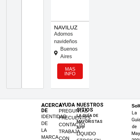
NAVILUZ
Adornos
navideños
Buenos
Aires
MAS
INFO
ACERCA
AYUDA
NUESTROS
SoI
SITIOS
DE
PREGUNTAS
La
LA GUÍA DE
IDENTIDAD
FRECUENTES
Guí
MAYORISTAS
DE
CONTACTO
de
APP
LA
TRABAJA
May
LIQUIDO
MARCA
CON