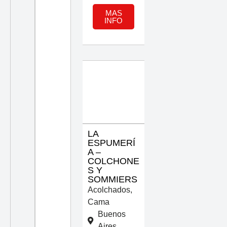
MAS
INFO
LA
ESPUMERÍ
A –
COLCHONE
S Y
SOMMIERS
Acolchados
,
Cama
Buenos
Aires