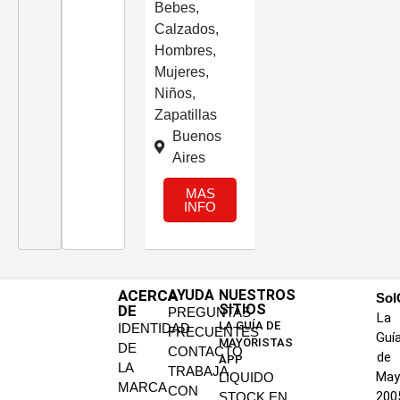
Bebes
,
Calzados
,
Hombres
,
Mujeres
,
Niños
,
Zapatillas
Buenos
Aires
MAS
INFO
ACERCA
AYUDA
NUESTROS
SoI
SITIOS
DE
PREGUNTAS
La
LA GUÍA DE
IDENTIDAD
FRECUENTES
Guí
MAYORISTAS
DE
CONTACTO
de
APP
LA
TRABAJA
May
LIQUIDO
MARCA
CON
200
STOCK EN