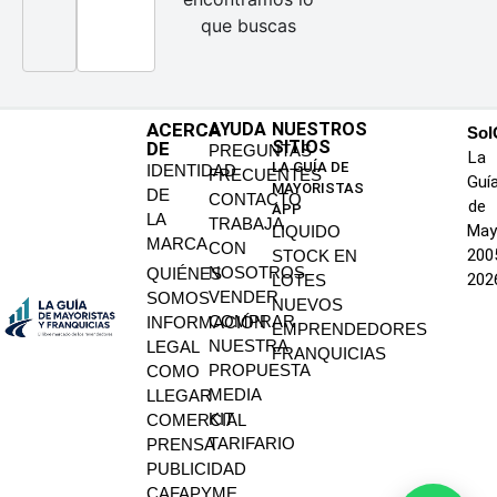
que buscas
ACERCA
AYUDA
NUESTROS
SoI
SITIOS
DE
PREGUNTAS
La
LA GUÍA DE
IDENTIDAD
FRECUENTES
Guí
MAYORISTAS
DE
CONTACTO
de
APP
LA
TRABAJA
May
LIQUIDO
MARCA
CON
200
STOCK EN
NOSOTROS
QUIÉNES
202
LOTES
VENDER
SOMOS
NUEVOS
COMPRAR
INFORMACIÓN
EMPRENDEDORES
NUESTRA
LEGAL
FRANQUICIAS
PROPUESTA
COMO
MEDIA
LLEGAR
KIT
COMERCIAL
TARIFARIO
PRENSA
PUBLICIDAD
CAFAPYME