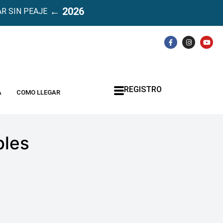
← 2026
R SIN PEAJE
REGISTRO
A
COMO LLEGAR
bles