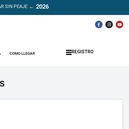
← 2026
R SIN PEAJE
REGISTRO
A
COMO LLEGAR
s