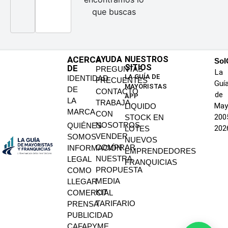
que buscas
ACERCA
AYUDA
NUESTROS
SoI
SITIOS
DE
PREGUNTAS
La
LA GUÍA DE
IDENTIDAD
FRECUENTES
Guí
MAYORISTAS
DE
CONTACTO
de
APP
LA
TRABAJA
May
LIQUIDO
MARCA
CON
200
STOCK EN
NOSOTROS
QUIÉNES
202
LOTES
VENDER
SOMOS
NUEVOS
COMPRAR
INFORMACIÓN
EMPRENDEDORES
NUESTRA
LEGAL
FRANQUICIAS
PROPUESTA
COMO
MEDIA
LLEGAR
KIT
COMERCIAL
TARIFARIO
PRENSA
PUBLICIDAD
CAFAPYME