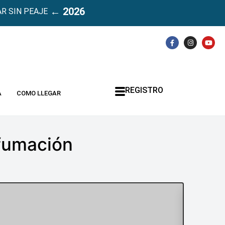
← 2026
R SIN PEAJE
REGISTRO
A
COMO LLEGAR
efumación