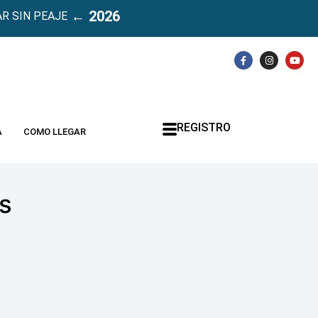
← 2026
R SIN PEAJE
REGISTRO
A
COMO LLEGAR
s