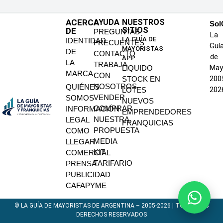
ACERCA
AYUDA
NUESTROS
SoI
SITIOS
DE
PREGUNTAS
La
LA GUÍA DE
IDENTIDAD
FRECUENTES
Guí
MAYORISTAS
DE
CONTACTO
de
APP
LA
TRABAJA
May
LIQUIDO
MARCA
CON
200
STOCK EN
NOSOTROS
QUIÉNES
202
LOTES
VENDER
SOMOS
NUEVOS
COMPRAR
INFORMACIÓN
EMPRENDEDORES
NUESTRA
LEGAL
FRANQUICIAS
PROPUESTA
COMO
MEDIA
LLEGAR
KIT
COMERCIAL
TARIFARIO
PRENSA
PUBLICIDAD
CAFAPYME
© LA GUÍA DE MAYORISTAS DE ARGENTINA – 2005-2026 | TODOS LOS
DERECHOS RESERVADOS