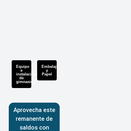
Equipo
Embalaje
e
y
instalaciones
Papel
de
gimnasios
Aprovecha este
remanente de
saldos con