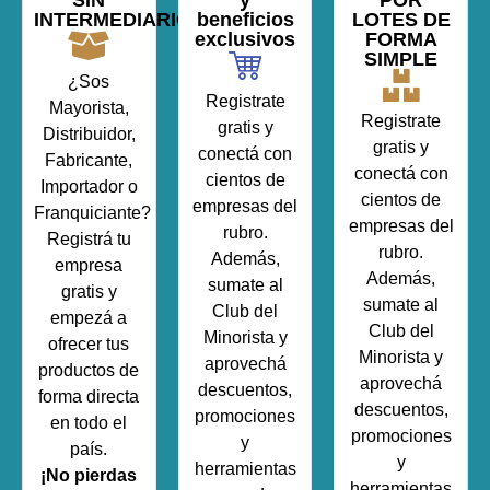
SIN
y
POR
INTERMEDIARIOS
beneficios
LOTES DE
exclusivos
FORMA
SIMPLE
¿Sos
Registrate
Mayorista,
Registrate
gratis y
Distribuidor,
gratis y
conectá con
Fabricante,
conectá con
cientos de
Importador o
cientos de
empresas del
Franquiciante?
empresas del
rubro.
Registrá tu
rubro.
Además,
empresa
Además,
sumate al
gratis y
sumate al
Club del
empezá a
Club del
Minorista y
ofrecer tus
Minorista y
aprovechá
productos de
aprovechá
descuentos,
forma directa
descuentos,
promociones
en todo el
promociones
y
país.
y
herramientas
¡No pierdas
herramientas