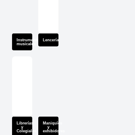
Instrumentos
Lencería
musicales
Librerías
Maniquíes
y
y
Colegiales
exhibidores