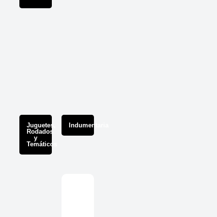
Juguetes,
Indumentaria
Rodados
y
Temáticos