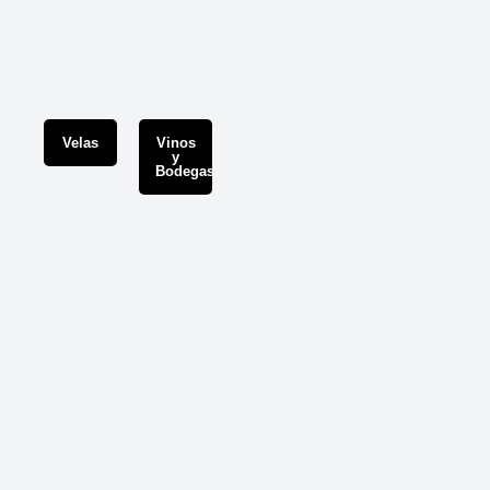
Velas
Vinos
y
Bodegas