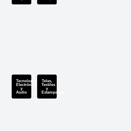
Tecnología,
Telas,
Electrónica
Textiles
y
y
Audio
Estampados