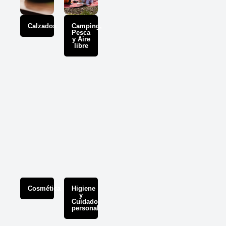
Calzados
Camping,
Pesca
y Aire
libre
Cosmética
Higiene
y
Cuidado
personal