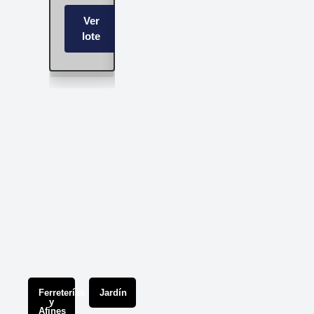
Ver
Ver
lote
lote
Ver
Ver
lote
lote
Ferreterías
Jardín
y
Afines