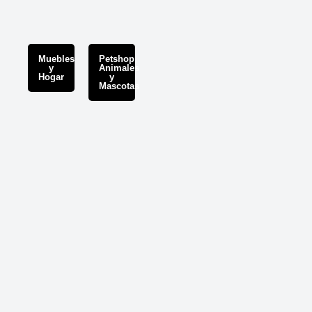
Muebles
Petshop,
y
Animales
Hogar
y
Mascotas