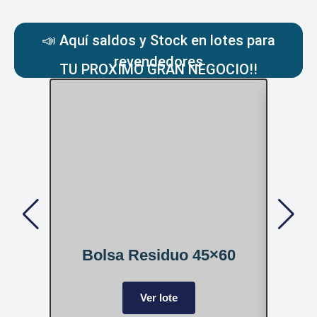
📣 Aquí saldos y Stock en lotes para
revendedores
TU PROXIMO GRAN NEGOCIO!!
Bolsa Residuo 45×60
Rol
Ver lote