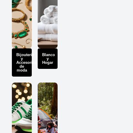
Bijouterie
Blanco
y
y
Accesorios
Hogar
de
moda