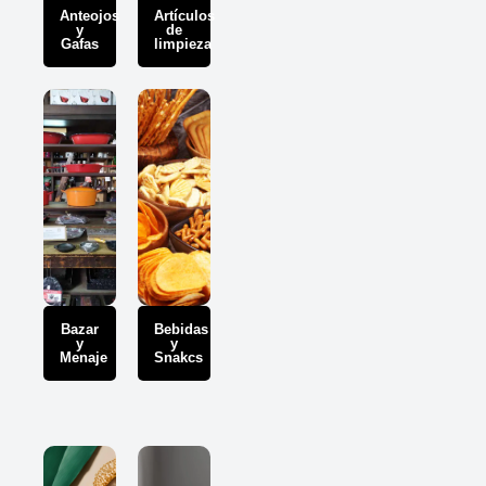
Anteojos
Artículos
y
de
Gafas
limpieza
Bazar
Bebidas
y
y
Menaje
Snakcs