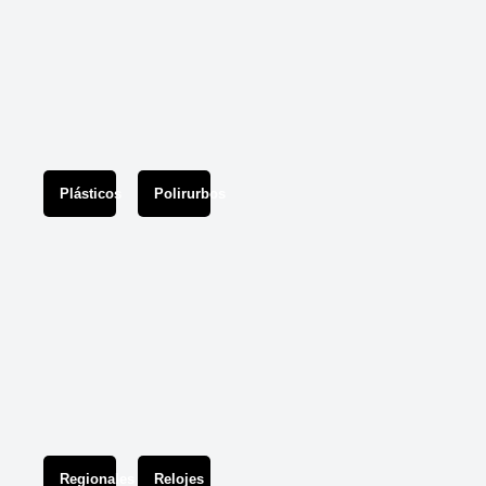
Plásticos
Polirurbos
Regionales
Relojes