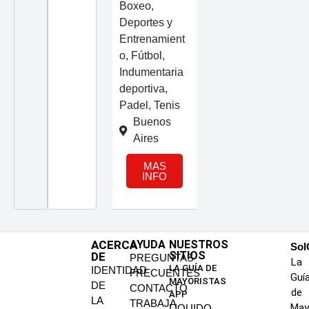
Boxeo
,
Deportes y
Entrenamient
o
,
Fútbol
,
Indumentaria
deportiva
,
Padel
,
Tenis
Buenos
Aires
MAS
INFO
ACERCA
AYUDA
NUESTROS
SoI
SITIOS
DE
PREGUNTAS
La
LA GUÍA DE
IDENTIDAD
FRECUENTES
Guí
MAYORISTAS
DE
CONTACTO
de
APP
LA
TRABAJA
May
LIQUIDO