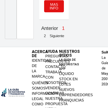
MAS
INFO
Anterior
1
2
Siguiente
ACERCA
AYUDA
NUESTROS
SoI
SITIOS
DE
PREGUNTAS
La
LA GUÍA DE
IDENTIDAD
FRECUENTES
Guí
MAYORISTAS
DE
CONTACTO
de
APP
LA
TRABAJA
May
LIQUIDO
MARCA
CON
200
STOCK EN
NOSOTROS
QUIÉNES
202
LOTES
VENDER
SOMOS
NUEVOS
COMPRAR
INFORMACIÓN
EMPRENDEDORES
NUESTRA
LEGAL
FRANQUICIAS
PROPUESTA
COMO