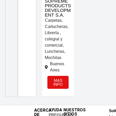
SUPREME
PRODUCTS
DEVELOPM
ENT S.A.
Carpetas
,
Cartucheras
,
Librería ,
colegial y
comercial
,
Luncheras
,
Mochilas
Buenos
Aires
MAS
INFO
ACERCA
AYUDA
NUESTROS
SoI
SITIOS
DE
PREGUNTAS