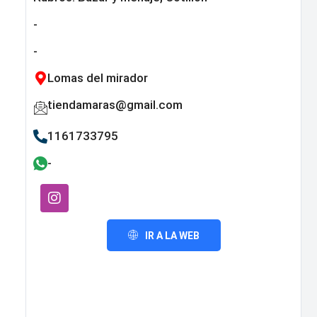
-
-
Lomas del mirador
tiendamaras@gmail.com
1161733795
-
IR A LA WEB