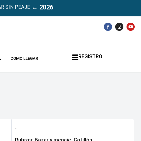
← 2026
R SIN PEAJE
REGISTRO
A
COMO LLEGAR
-
Rubros:
Bazar y menaje
,
Cotillón