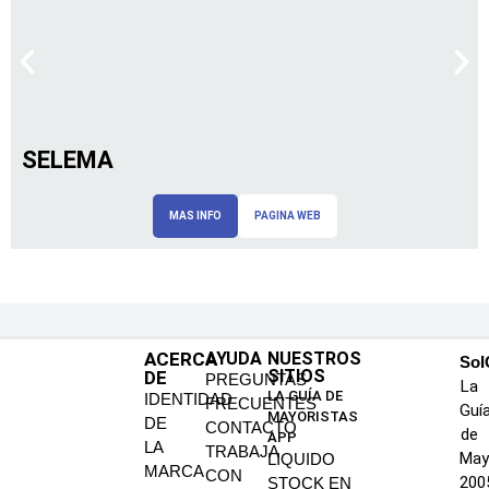
SELEMA
MAS INFO
PAGINA WEB
ACERCA
AYUDA
NUESTROS
SoI
SITIOS
DE
PREGUNTAS
La
LA GUÍA DE
IDENTIDAD
FRECUENTES
Guí
MAYORISTAS
DE
CONTACTO
de
APP
LA
TRABAJA
May
LIQUIDO
MARCA
CON
200
STOCK EN