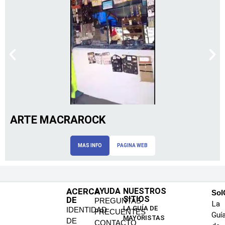
ARTE MACRAROCK
MAS INFO
PAGINA WEB
ACERCA
AYUDA
NUESTROS
SoI
SITIOS
DE
PREGUNTAS
La
LA GUÍA DE
IDENTIDAD
FRECUENTES
Guí
MAYORISTAS
DE
CONTACTO