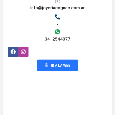
info@joyeriacognac.com.ar
-
3412544077
IR A LA WEB