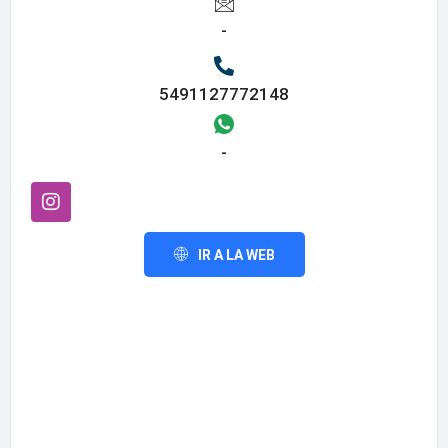
-
5491127772148
-
IR A LA WEB