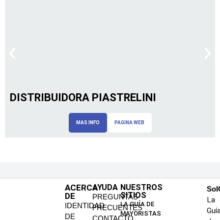
DISTRIBUIDORA PIASTRELINI
MAS INFO
PAGINA WEB
ACERCA
AYUDA
NUESTROS
SoI
SITIOS
DE
PREGUNTAS
La
LA GUÍA DE
IDENTIDAD
FRECUENTES
Guí
MAYORISTAS
DE
CONTACTO