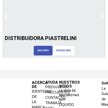
DISTRIBUIDORA PIASTRELINI
MAS INFO
PAGINA WEB
ACERCA
AYUDA
NUESTROS
SoI
SITIOS
DE
PREGUNTAS
La
LA GUÍA DE
IDENTIDAD
FRECUENTES
Guí
MAYORISTAS
DE
CONTACTO
de
APP
LA
TRABAJA
May
LIQUIDO
MARCA