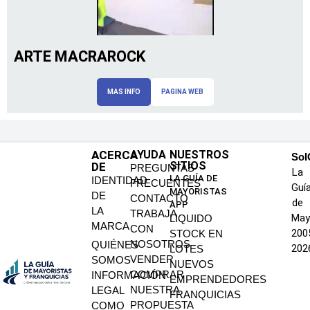
ARTE MACRAROCK
MAS INFO
PAGINA WEB
ACERCA
AYUDA
NUESTROS
SoI
SITIOS
DE
PREGUNTAS
La
LA GUÍA DE
IDENTIDAD
FRECUENTES
Guí
MAYORISTAS
DE
CONTACTO
de
APP
LA
TRABAJA
May
LIQUIDO
MARCA
CON
200
STOCK EN
NOSOTROS
QUIÉNES
202
LOTES
VENDER
SOMOS
NUEVOS
COMPRAR
INFORMACIÓN
EMPRENDEDORES
NUESTRA
LEGAL
FRANQUICIAS
PROPUESTA
COMO