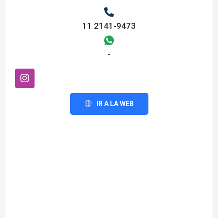
11 2141-9473
-
IR A LA WEB