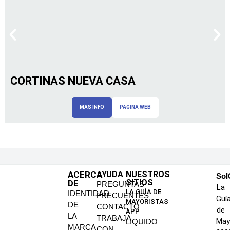
CORTINAS NUEVA CASA
MAS INFO
PAGINA WEB
ACERCA
AYUDA
NUESTROS
SoI
SITIOS
DE
PREGUNTAS
La
LA GUÍA DE
IDENTIDAD
FRECUENTES
Guí
MAYORISTAS
DE
CONTACTO
de
APP
LA
TRABAJA
May
LIQUIDO
MARCA
CON