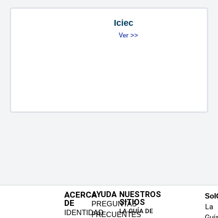
Iciec
Ver >>
ACERCA
AYUDA
NUESTROS
SoI
SITIOS
DE
PREGUNTAS
La
LA GUÍA DE
IDENTIDAD
FRECUENTES
Guí