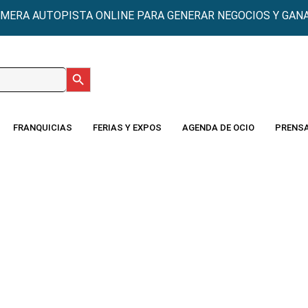
IMERA AUTOPISTA ONLINE PARA GENERAR NEGOCIOS Y GANA
Botón de búsqueda
:
FRANQUICIAS
FERIAS Y EXPOS
AGENDA DE OCIO
PRENS