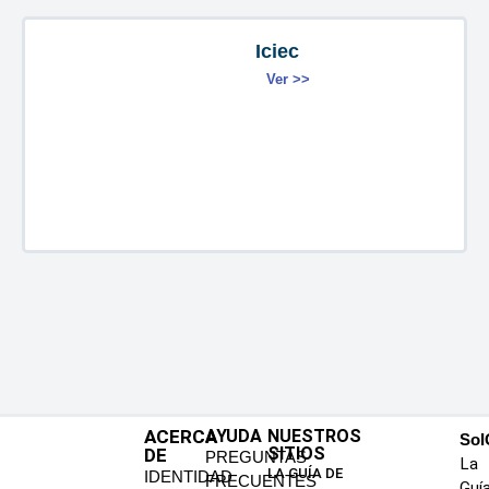
Iciec
Ver >>
ACERCA
AYUDA
NUESTROS
SoI
SITIOS
DE
PREGUNTAS
La
LA GUÍA DE
IDENTIDAD
FRECUENTES
Guí