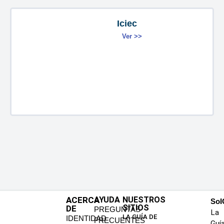
Iciec
Ver >>
ACERCA
AYUDA
NUESTROS
SoI
SITIOS
DE
PREGUNTAS
La
LA GUÍA DE
IDENTIDAD
FRECUENTES
Guí