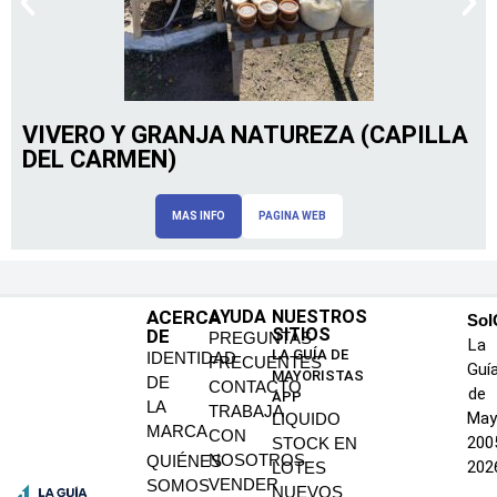
VIVERO Y GRANJA NATUREZA (CAPILLA
DEL CARMEN)
MAS INFO
PAGINA WEB
ACERCA
AYUDA
NUESTROS
SoI
SITIOS
DE
PREGUNTAS
La
LA GUÍA DE
IDENTIDAD
FRECUENTES
Guí
MAYORISTAS
DE
CONTACTO
de
APP
LA
TRABAJA
May
LIQUIDO
MARCA
CON
200
STOCK EN
NOSOTROS
QUIÉNES
202
LOTES
VENDER
SOMOS
NUEVOS