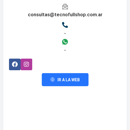
consultas@tecnofullshop.com.ar
-
-
IR A LA WEB