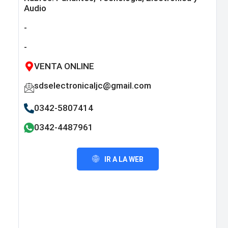
Audio
-
-
VENTA ONLINE
sdselectronicaljc@gmail.com
0342-5807414
0342-4487961
IR A LA WEB