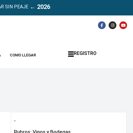
← 2026
R SIN PEAJE
REGISTRO
A
COMO LLEGAR
-
Rubros:
Vinos y Bodegas