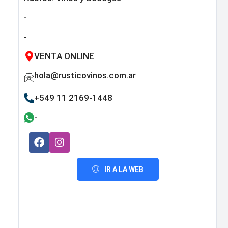
-
-
VENTA ONLINE
hola@rusticovinos.com.ar
+549 11 2169-1448
-
IR A LA WEB