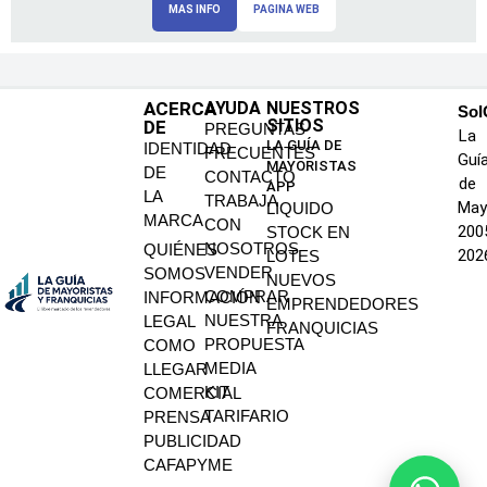
MAS INFO
PAGINA WEB
ACERCA
AYUDA
NUESTROS
SoI
SITIOS
DE
PREGUNTAS
La
LA GUÍA DE
IDENTIDAD
FRECUENTES
Guí
MAYORISTAS
DE
CONTACTO
de
APP
LA
TRABAJA
May
LIQUIDO
MARCA
CON
200
STOCK EN
NOSOTROS
QUIÉNES
202
LOTES
VENDER
SOMOS
NUEVOS
COMPRAR
INFORMACIÓN
EMPRENDEDORES
NUESTRA
LEGAL
FRANQUICIAS
PROPUESTA
COMO
MEDIA
LLEGAR
KIT
COMERCIAL
TARIFARIO
PRENSA
PUBLICIDAD
CAFAPYME