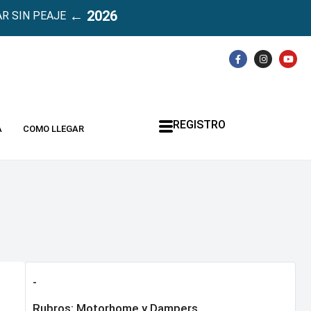
← 2026
R SIN PEAJE
REGISTRO
A
COMO LLEGAR
-
Rubros:
Motorhome y Dampers