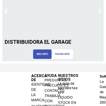
DISTRIBUIDORA EL GARAGE
MAS INFO
PAGINA WEB
ACERCA
AYUDA
NUESTROS
SoI
SITIOS
DE
PREGUNTAS
La
LA GUÍA DE
IDENTIDAD
FRECUENTES
Guí
MAYORISTAS
DE
CONTACTO
de
APP
LA
TRABAJA
May
LIQUIDO
MARCA
CON
200
STOCK EN