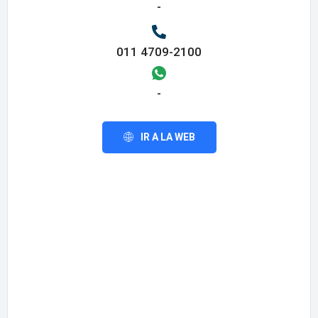
-
011 4709-2100
-
IR A LA WEB