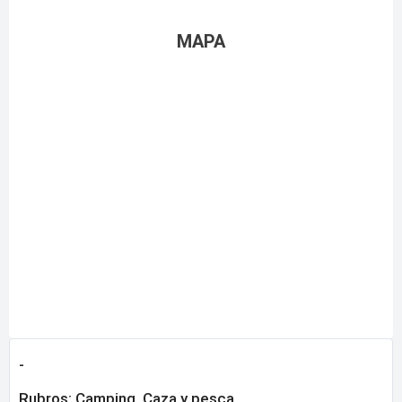
MAPA
-
Rubros:
Camping, Caza y pesca