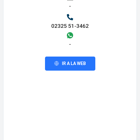
-
02325 51-3462
-
IR A LA WEB