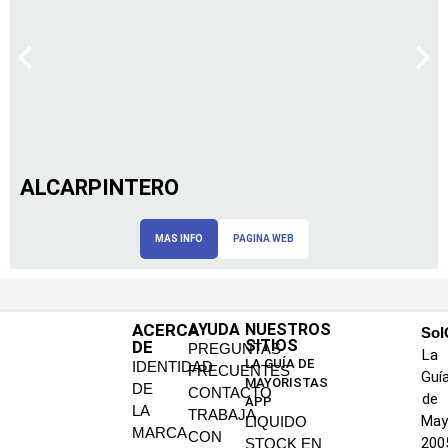
ALCARPINTERO
MAS INFO
PAGINA WEB
ACERCA
AYUDA
NUESTROS
SoI
SITIOS
DE
PREGUNTAS
La
LA GUÍA DE
IDENTIDAD
FRECUENTES
Guí
MAYORISTAS
DE
CONTACTO
de
APP
LA
TRABAJA
May
LIQUIDO
MARCA
CON
200
STOCK EN