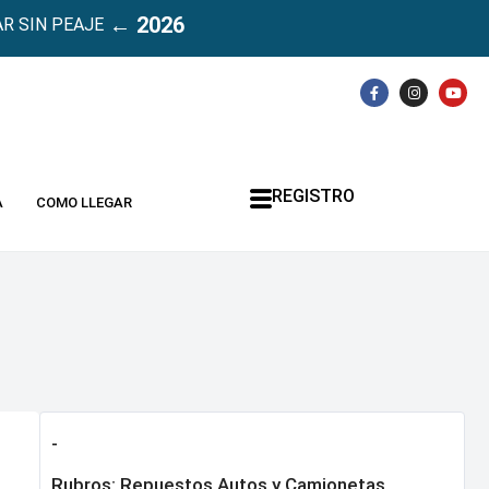
← 2026
R SIN PEAJE
REGISTRO
A
COMO LLEGAR
-
Rubros:
Repuestos Autos y Camionetas