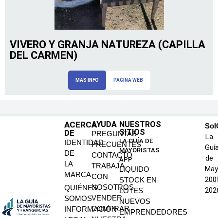
VIVERO Y GRANJA NATUREZA (CAPILLA
DEL CARMEN)
MAS INFO
PAGINA WEB
ACERCA
AYUDA
NUESTROS
SoI
SITIOS
DE
PREGUNTAS
La
LA GUÍA DE
IDENTIDAD
FRECUENTES
Guí
MAYORISTAS
DE
CONTACTO
de
APP
LA
TRABAJA
May
LIQUIDO
MARCA
CON
200
STOCK EN
NOSOTROS
QUIÉNES
202
LOTES
VENDER
SOMOS
NUEVOS
COMPRAR
INFORMACIÓN
EMPRENDEDORES