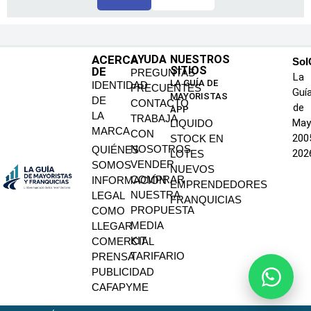
ACERCA
AYUDA
NUESTROS
SoI
SITIOS
DE
PREGUNTAS
La
LA GUÍA DE
IDENTIDAD
FRECUENTES
Guí
MAYORISTAS
DE
CONTACTO
de
APP
LA
TRABAJA
May
LIQUIDO
MARCA
CON
200
STOCK EN
NOSOTROS
QUIÉNES
202
LOTES
VENDER
SOMOS
NUEVOS
COMPRAR
INFORMACIÓN
EMPRENDEDORES
NUESTRA
LEGAL
FRANQUICIAS
PROPUESTA
COMO
MEDIA
LLEGAR
KIT
COMERCIAL
TARIFARIO
PRENSA
PUBLICIDAD
CAFAPYME