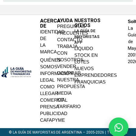
ACERCA
AYUDA
NUESTROS
SoI
SITIOS
DE
PREGUNTAS
La
LA GUÍA DE
IDENTIDAD
FRECUENTES
Guí
MAYORISTAS
DE
CONTACTO
de
APP
LA
TRABAJA
May
LIQUIDO
MARCA
CON
200
STOCK EN
NOSOTROS
QUIÉNES
202
LOTES
VENDER
SOMOS
NUEVOS
COMPRAR
INFORMACIÓN
EMPRENDEDORES
NUESTRA
LEGAL
FRANQUICIAS
PROPUESTA
COMO
MEDIA
LLEGAR
KIT
COMERCIAL
TARIFARIO
PRENSA
PUBLICIDAD
CAFAPYME
© LA GUÍA DE MAYORISTAS DE ARGENTINA – 2005-2026 | TODOS LOS