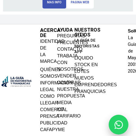
MAS INFO
PAGINA WEB
ACERCA
AYUDA
NUESTROS
SoI
SITIOS
DE
PREGUNTAS
La
LA GUÍA DE
IDENTIDAD
FRECUENTES
Guí
MAYORISTAS
DE
CONTACTO
de
APP
LA
TRABAJA
May
LIQUIDO
MARCA
CON
200
STOCK EN
NOSOTROS
QUIÉNES
202
LOTES
VENDER
SOMOS
NUEVOS
COMPRAR
INFORMACIÓN
EMPRENDEDORES
NUESTRA
LEGAL
FRANQUICIAS
PROPUESTA
COMO
MEDIA
LLEGAR
KIT
COMERCIAL
TARIFARIO
PRENSA
PUBLICIDAD
CAFAPYME