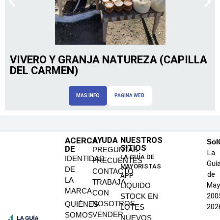
VIVERO Y GRANJA NATUREZA (CAPILLA
DEL CARMEN)
MAS INFO
PAGINA WEB
ACERCA
AYUDA
NUESTROS
SoI
SITIOS
DE
PREGUNTAS
La
LA GUÍA DE
IDENTIDAD
FRECUENTES
Guí
MAYORISTAS
DE
CONTACTO
de
APP
LA
TRABAJA
May
LIQUIDO
MARCA
CON
200
STOCK EN
NOSOTROS
QUIÉNES
202
LOTES
VENDER
SOMOS
NUEVOS