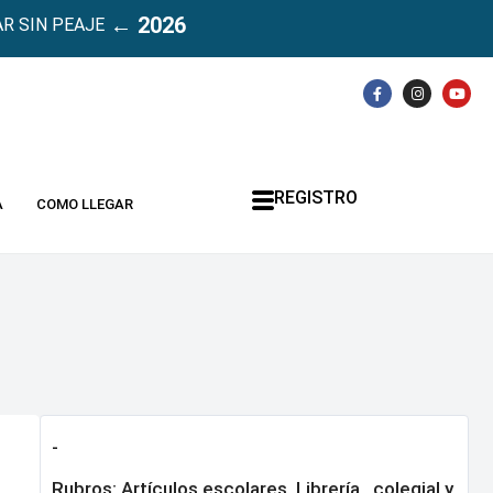
← 2026
R SIN PEAJE
REGISTRO
A
COMO LLEGAR
-
Rubros:
Artículos escolares
,
Librería , colegial y