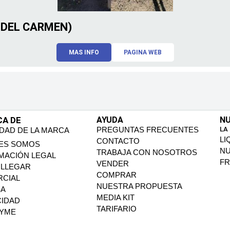
 DEL CARMEN)
MAS INFO
PAGINA WEB
CA DE
AYUDA
NU
PREGUNTAS FRECUENTES
LA
IDAD DE LA MARCA
LI
CONTACTO
ES SOMOS
N
TRABAJA CON NOSOTROS
MACIÓN LEGAL
FR
VENDER
LLEGAR
COMPRAR
CIAL
NUESTRA PROPUESTA
SA
MEDIA KIT
CIDAD
TARIFARIO
PYME