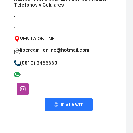
Teléfonos y Celulares
-
-
VENTA ONLINE
libercam_online@hotmail.com
(0810) 3456660
-
IR A LA WEB