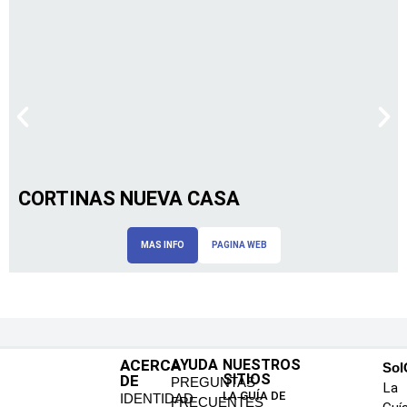
CORTINAS NUEVA CASA
MAS INFO
PAGINA WEB
ACERCA
AYUDA
NUESTROS
SoI
SITIOS
DE
PREGUNTAS
La
LA GUÍA DE
IDENTIDAD
FRECUENTES