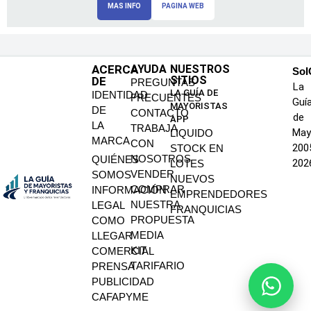
MAS INFO
PAGINA WEB
ACERCA
AYUDA
NUESTROS
SoI
SITIOS
DE
PREGUNTAS
La
LA GUÍA DE
IDENTIDAD
FRECUENTES
Guí
MAYORISTAS
DE
CONTACTO
de
APP
LA
TRABAJA
May
LIQUIDO
MARCA
CON
200
STOCK EN
NOSOTROS
QUIÉNES
202
LOTES
VENDER
SOMOS
NUEVOS
COMPRAR
INFORMACIÓN
EMPRENDEDORES
NUESTRA
LEGAL
FRANQUICIAS
PROPUESTA
COMO
MEDIA
LLEGAR
KIT
COMERCIAL
TARIFARIO
PRENSA
PUBLICIDAD
CAFAPYME