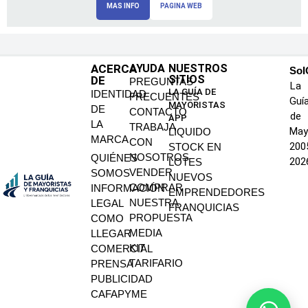
MAS INFO
PAGINA WEB
ACERCA
AYUDA
NUESTROS
SoI
SITIOS
DE
PREGUNTAS
La
LA GUÍA DE
IDENTIDAD
FRECUENTES
Guí
MAYORISTAS
DE
CONTACTO
de
APP
LA
TRABAJA
May
LIQUIDO
MARCA
CON
200
STOCK EN
NOSOTROS
QUIÉNES
202
LOTES
VENDER
SOMOS
NUEVOS
COMPRAR
INFORMACIÓN
EMPRENDEDORES
NUESTRA
LEGAL
FRANQUICIAS
PROPUESTA
COMO
MEDIA
LLEGAR
KIT
COMERCIAL
TARIFARIO
PRENSA
PUBLICIDAD
CAFAPYME