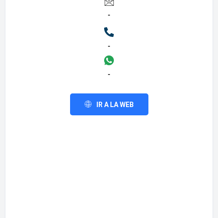
-
-
-
IR A LA WEB