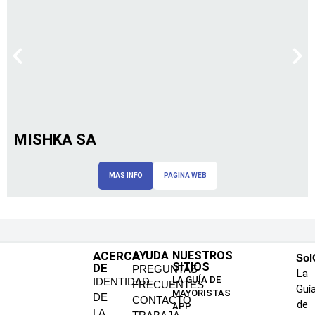
MISHKA SA
MAS INFO
PAGINA WEB
ACERCA
AYUDA
NUESTROS
SoI
SITIOS
DE
PREGUNTAS
La
LA GUÍA DE
IDENTIDAD
FRECUENTES
Guí
MAYORISTAS
DE
CONTACTO
de
APP
LA