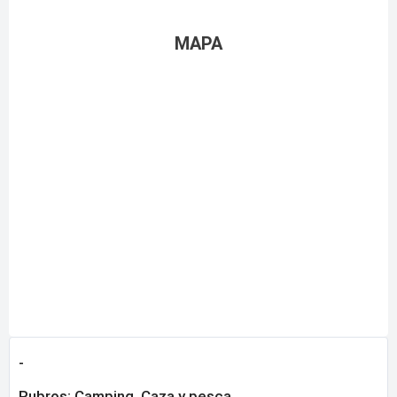
MAPA
-
Rubros:
Camping, Caza y pesca