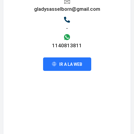
gladysasselborn@gmail.com
-
1140813811
IR A LA WEB